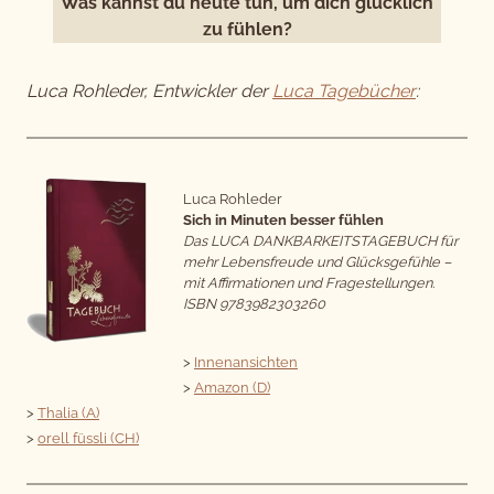
Was kannst du heute tun, um dich glücklich
zu fühlen?
Luca Rohleder, Entwickler der
Luca Tagebücher
:
Luca Rohleder
Sich in Minuten besser fühlen
Das LUCA DANKBARKEITSTAGEBUCH für
mehr Lebensfreude und Glücksgefühle –
mit Affirmationen und Fragestellungen.
ISBN 9783982303260
>
Innenansichten
>
Amazon (D)
>
Thalia (A)
>
orell füssli (CH)