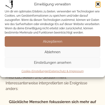
Lebensumstände viele gemeinsame Merkmale
Einwilligung verwalten
aufwiesen.
Um dir ein optimales Erlebnis zu bieten, verwenden wir Technologien wie
Cookies, um Geräteinformationen zu speichern und/oder darauf
Die glücklichen Menschen waren tendenziell
zuzugreifen. Wenn du diesen Technologien zustimmst, können wir Daten
wie das Surfverhalten oder eindeutige IDs auf dieser Website verarbeiten.
verträglicher, anpassungsfähiger und weniger
Wenn du deine Einwillligung nicht erteilst oder zurückziehst, können
ängstlich als ihre unglücklichen Gegenstücke.
bestimmte Merkmale und Funktionen beeinträchtigt werden.
Akzeptieren
Des Weiteren pflegten sie stabilere soziale
Beziehungen, erlebten häufiger positive Ereignisse mit
Ablehnen
höherer Intensität und suchten verstärkt nach einem
Sinn im Leben im Vergleich zu denjenigen, die sich als
Einstellungen ansehen
unglücklich beschrieben. Zusätzlich legten sie mehr
Cookie-Einstellungen
Datenschutz & Impressum
Wert auf Dankbarkeit und Güte, schätzten
Freundlichkeiten und Gefallen mehr.
Interessanterweise interpretierten sie Ereignisse
anders:
Glückliche Menschen fokussieren sich mehr auf