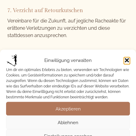
7. Verzicht auf Retourkutschen
Vereinbare für die Zukunft, auf jegliche Racheakte für
erlittene Verletzungen zu verzichten und diese
stattdessen anzusprechen.
Mir ist bewusst, dass dazu die Einsicht zweier
Menschen vonnöten ist. Schaffst du es jedoch nicht,
Einwilligung verwalten
bestimmte Probleme aus dem Weg zu räumen, wirst
Um dir ein optimales Erlebnis zu bieten, verwenden wir Technologien wie
du deine Beziehung nur schwer verbessern können.
Cookies, um Geräteinformationen zu speichern und/oder darauf
zuzugreifen. Wenn du diesen Technologien zustimmst, können wir Daten
Wenn zu viele Probleme still und heimlich
wie das Surfverhalten oder eindeutige IDs auf dieser Website verarbeiten.
angesammelt werden und du zugleich deine
Wenn du deine Einwillligung nicht erteilst oder zurückziehst, können
Hoffnung begräbst, sie auf absehbarere Zeit zu lösen,
bestimmte Merkmale und Funktionen beeinträchtigt werden.
wird es ernst.
Akzeptieren
Ablehnen