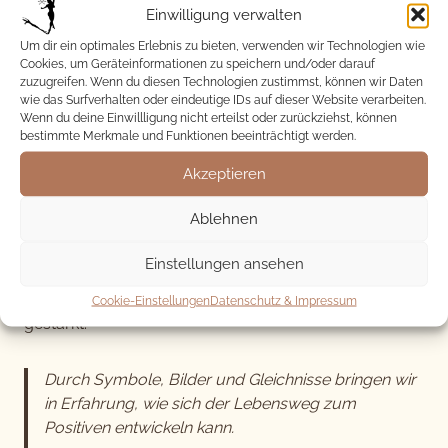
Einwilligung verwalten
Ursula Ines Keil
Um dir ein optimales Erlebnis zu bieten, verwenden wir Technologien wie
Cookies, um Geräteinformationen zu speichern und/oder darauf
zuzugreifen. Wenn du diesen Technologien zustimmst, können wir Daten
Eine Nachricht im „Außen“ ist noch lange nicht das
wie das Surfverhalten oder eindeutige IDs auf dieser Website verarbeiten.
Gleiche wie eine Nachricht aus dem „Inneren“, die
Wenn du deine Einwillligung nicht erteilst oder zurückziehst, können
anhand eines Bildes empfangen, empfunden und
bestimmte Merkmale und Funktionen beeinträchtigt werden.
selbst ausgesprochen wird. Für mich liegt darin der
Akzeptieren
Kernpunkt. Nach einer jahrelangen Beschäftigung mit
der inneren Stimme, sowohl der eigenen als auch
Ablehnen
derer meiner Klienten, entwickelte sich daraus die
Selbsterfahrungstherapie nach Keil®
. Wir finden
Einstellungen ansehen
unsere Antworten nur in uns selbst. In der Therapie
wird die Verbindung zur inneren Stimme wieder
Cookie-Einstellungen
Datenschutz & Impressum
gestärkt.
Durch Symbole, Bilder und Gleichnisse bringen wir
in Erfahrung, wie sich der Lebensweg zum
Positiven entwickeln kann.