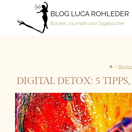
Zum
Inhalt
BLOG LUCA ROHLEDER
springen
Bücher, Journale und Tagebücher
/
Blogbe
DIGITAL DETOX: 5 TIP