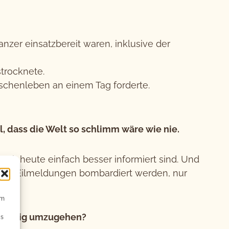
nzer einsatzbereit waren, inklusive der
trocknete.
chenleben an einem Tag forderte.
, dass die Welt so schlimm wäre wie nie.
s wir heute einfach besser informiert sind. Und
chen Eilmeldungen bombardiert werden, nur
hen.
um
 richtig umzugehen?
Ds