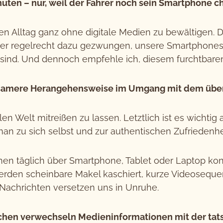
uten – nur, weil der Fahrer noch sein Smartphone c
 den Alltag ganz ohne digitale Medien zu bewältigen. Di
r regelrecht dazu gezwungen, unsere Smartphones st
 sind. Und dennoch empfehle ich, diesem furchtbare
tsamere Herangehensweise im Umgang mit dem überw
en Welt mitreißen zu lassen. Letztlich ist es wichti
man zu sich selbst und zur authentischen Zufriedenhe
en täglich über Smartphone, Tablet oder Laptop kons
p werden scheinbare Makel kaschiert, kurze Videoseq
achrichten versetzen uns in Unruhe.
en verwechseln Medieninformationen mit der tatsä