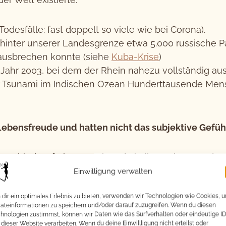
odesfälle: fast doppelt so viele wie bei Corona).
 hinter unserer Landesgrenze etwa 5.000 russische Pa
 ausbrechen konnte (siehe
Kuba-Krise
)
ahr 2003, bei dem der Rhein nahezu vollständig aus
r Tsunami im Indischen Ozean Hunderttausende Mens
ebensfreude und hatten nicht das subjektive Gefühl
nterschied zu früheren Zeiten darin liegen könnte, das
s nahezu rund um die Uhr mit vermeintlich dramatis
Einwilligung verwalten
ttbewerb um Klicks, Einschaltquoten und Likes ste
dir ein optimales Erlebnis zu bieten, verwenden wir Technologien wie Cookies, 
äteinformationen zu speichern und/oder darauf zuzugreifen. Wenn du diesen
 zu erlernen, mit zu vielen Informationen und Daten
hnologien zustimmst, können wir Daten wie das Surfverhalten oder eindeutige I
 dieser Website verarbeiten. Wenn du deine Einwillligung nicht erteilst oder