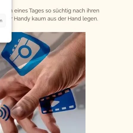
chen eines Tages so süchtig nach ihren
en ihr Handy kaum aus der Hand legen.
en