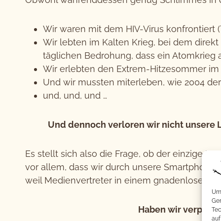
Wir waren mit dem HIV-Virus konfrontiert (T
Wir lebten im Kalten Krieg, bei dem direkt
täglichen Bedrohung, dass ein Atomkrieg
Wir erlebten den Extrem-Hitzesommer im J
Und wir mussten miterleben, wie 2004 de
und, und, und …
Und dennoch verloren wir nicht unsere L
Es stellt sich also die Frage, ob der einzige U
vor allem, dass wir durch unsere Smartphone
weil Medienvertreter in einem gnadenlosen We
Um 
Ger
Haben wir verpasst
Tec
auf