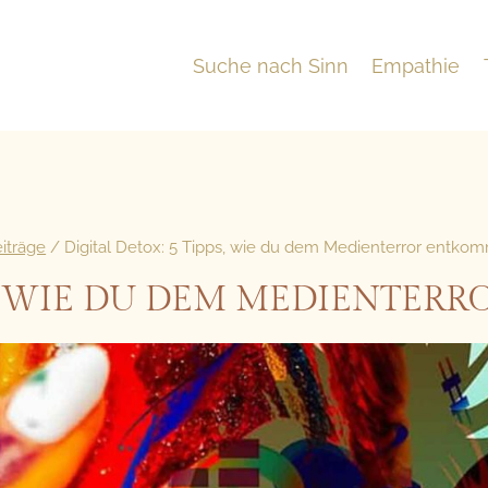
Suche nach Sinn
Empathie
iträge
/
Digital Detox: 5 Tipps, wie du dem Medienterror entko
PS, WIE DU DEM MEDIENTE