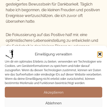
gesteigertes Bewusstsein für Dankbarkeit. Täglich
habe ich begonnen, die kleinen Freuden und positiven
Ereignisse wertzuschätzen, die ich zuvor oft
übersehen hatte.
Die Fokussierung auf das Positive half mir, eine
optimistischere Lebenseinstellung zu entwickeln und
die Schönheit in den kleinen Dingen zu erkennen.
Einwilligung verwalten
STÄRKUNG DER KREATIVITÄT
Um dir ein optimales Erlebnis zu bieten, verwenden wir Technologien wie
Cookies, um Geräteinformationen zu speichern und/oder darauf
Als ich meine Gedanken regelmäßig auf Papier
zuzugreifen. Wenn du diesen Technologien zustimmst, können wir Daten
brachte, bemerkte ich, wie meine Kreativität erblühte.
wie das Surfverhalten oder eindeutige IDs auf dieser Website verarbeiten.
Wenn du deine Einwillligung nicht erteilst oder zurückziehst, können
Ich begann, Ideen zu skizzieren, Geschichten zu
bestimmte Merkmale und Funktionen beeinträchtigt werden.
entwerfen und meine inneren Kämpfe durch poetische
Ausdrucksformen zu bewältigen. Das Tagebuch
Akzeptieren
wurde zu einem kreativen Auslass, der mir half, mich
auszudrücken und meine Gedanken zu organisieren.
Ablehnen