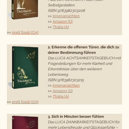
Selbstgestalten
.
ISBN 9783982303208
>>
Innenansichten
>>
Amazon (D)
>>
Thalia (A)
>>
orell füssli (CH)
2. Erkenne die offenen Türen, die dich zu
deiner Bestimmung führen
Das LUCA ACHTSAMKEITSTAGEBUCH mit
Fragestellungen für mehr Klarheit und
Erkenntnisse über den weiteren
Lebensweg.
ISBN 9783982303215
>>
Innenansichten
>>
Amazon (D)
>>
Thalia (A)
>>
orell füssli (CH)
3. Sich in Minuten besser fühlen
Das LUCA DANKBARKEITSTAGEBUCH für
mehr Lebensfreude und Glücksgefühle –