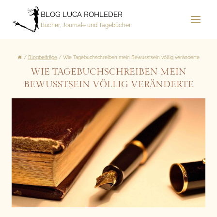
Zum
BLOG LUCA ROHLEDER
Inhalt
Bücher, Journale und Tagebücher
springen
/
Blogbeiträge
/
Wie Tagebuchschreiben mein Bewusstsein völlig veränderte
WIE TAGEBUCHSCHREIBEN MEIN
BEWUSSTSEIN VÖLLIG VERÄNDERTE